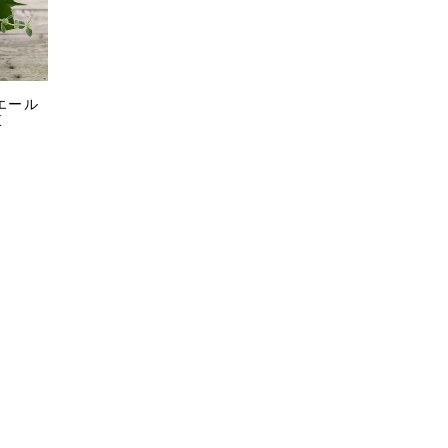
エール
束