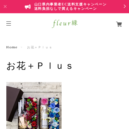
山口県内事業者EC送料支援キャンペーン
送料負担なしで買えるキャンペーン
Home
お花＋Ｐｌｕｓ
お花＋Ｐｌｕｓ